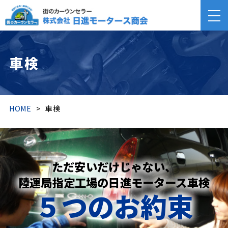
車検
HOME
>
車検
ただ安いだけじゃない、
陸運局指定工場の日進モータース車検
５つのお約束