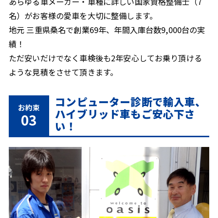
あらゆる車メーカー・車種に詳しい国家資格整備士（7
名）がお客様の愛車を大切に整備します。
地元 三重県桑名で創業69年、年間入庫台数9,000台の実
績！
ただ安いだけでなく車検後も2年安心してお乗り頂ける
ような見積をさせて頂きます。
コンピューター診断で輸入車、
お約束
ハイブリッド車もご安心下さ
03
い！