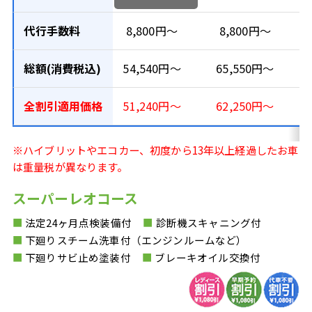
代行手数料
8,800円〜
8,800円〜
総額(消費税込)
54,540円〜
65,550円〜
全割引適用価格
51,240円～
62,250円～
※ハイブリットやエコカー、初度から
13年以上経過したお車
は重量税が異なります。
スーパーレオコース
■
法定24ヶ月点検装備付
■
診断機スキャニング付
■
下廻りスチーム洗車付（エンジンルームなど）
■
下廻りサビ止め塗装付
■
ブレーキオイル交換付