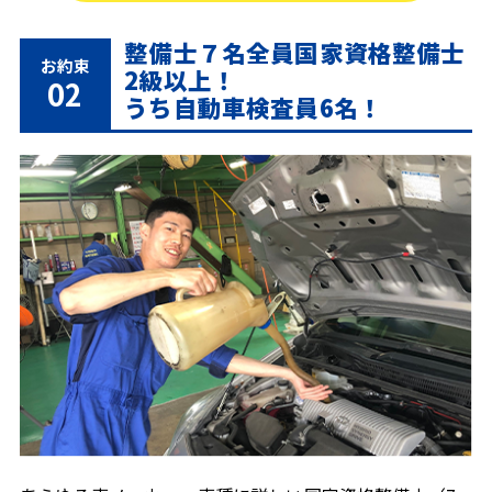
整備士７名全員国家資格整備士
お約束
2級以上！
02
うち自動車検査員6名！